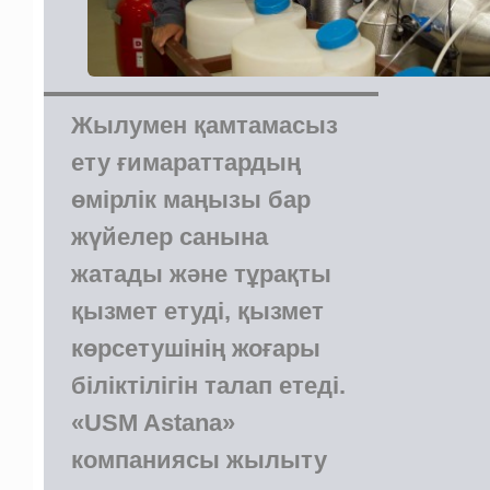
Жылумен қамтамасыз
ету ғимараттардың
өмірлік маңызы бар
жүйелер санына
жатады және тұрақты
қызмет етуді, қызмет
көрсетушінің жоғары
біліктілігін талап етеді.
«USM Astana»
компаниясы жылыту