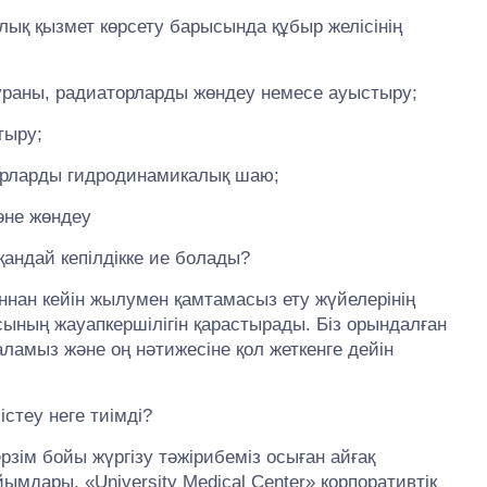
лық қызмет көрсету барысында құбыр желісінің
ураны, радиаторларды жөндеу немесе ауыстыру;
тыру;
торларды гидродинамикалық шаю;
әне жөндеу
қандай кепілдікке ие болады?
ғаннан кейін жылумен қамтамасыз ету жүйелерінің
ының жауапкершілігін қарастырады. Біз орындалған
ламыз және оң нәтижесіне қол жеткенге дейін
стеу неге тиімді?
ерзім бойы жүргізу тәжірибеміз осыған айғақ
ымдары, «University Medical Center» корпоративтік