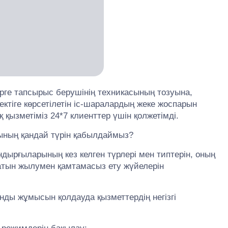
рге тапсырыс берушінің техникасының тозуына,
ектіге көрсетілетін іс-шаралардың жеке жоспарын
 қызметіміз 24*7 клиенттер үшін қолжетімді.
рының қандай түрін қабылдаймыз?
ндырғыларының кез келген түрлері мен типтерін, оның
ратын жылумен қамтамасыз ету жүйелерін
ды жұмысын қолдауда қызметтердің негізгі