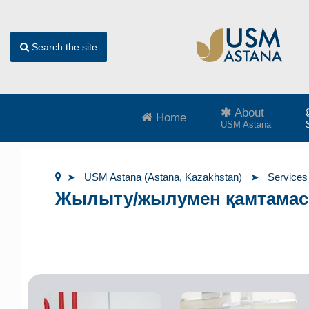
Search the site
About
Home
USM Astana
USM Astana (Astana, Kazakhstan)
Services
Жылыту/жылумен қамтамасы