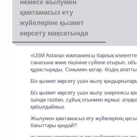
немесе жылумен
қамтамасыз ету
жүйелеріне қызмет
көрсету мақсатында
«USM Astana» компаниясы барлық клиентте
санатына және пішініне сүйене отырып, объ
құрастырады. Сонымен қатар, біздің апаттық
Біз қызмет көрсету үшін жылу қондырғыла
Біз қызмет көрсету үшін жылу энергиясы қо
ішінде газбен, сұйық отынмен жұмыс атқа
қабылдаймыз.
Жылумен қамтамасыз ету жүйелерінің қисын
бағыттары қандай?