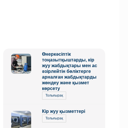
Өнеркәсіптік
тоңазытқыштарды, кір
жуу жабдықтары мен ас
әзірлейтін бөліктерге
арналған жабдықтарды
жөндеу және қызмет
көрсету
Толығырақ
Кір жуу қызметтері
Толығырақ