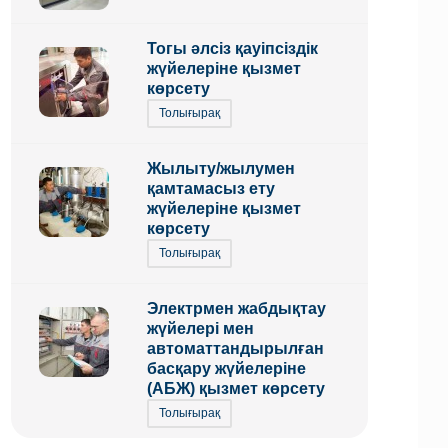
Тогы әлсіз қауіпсіздік
жүйелеріне қызмет
көрсету
Толығырақ
Жылыту/жылумен
қамтамасыз ету
жүйелеріне қызмет
көрсету
Толығырақ
Электрмен жабдықтау
жүйелері мен
автоматтандырылған
басқару жүйелеріне
(АБЖ) қызмет көрсету
Толығырақ