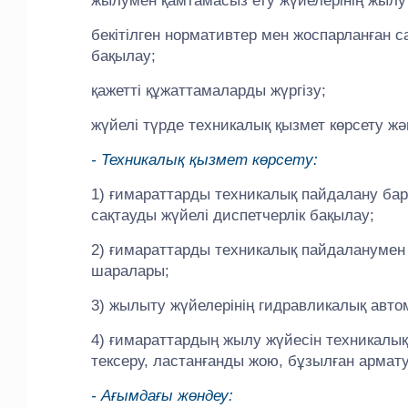
жылумен қамтамасыз ету жүйелерінің жылу
бекітілген нормативтер мен жоспарланған 
бақылау;
қажетті құжаттамаларды жүргізу;
жүйелі түрде техникалық қызмет көрсету ж
- Техникалық қызмет көрсету:
1) ғимараттарды техникалық пайдалану ба
сақтауды жүйелі диспетчерлік бақылау;
2) ғимараттарды техникалық пайдаланумен
шаралары;
3) жылыту жүйелерінің гидравликалық авто
4) ғимараттардың жылу жүйесін техникалық
тексеру, ластанғанды жою, бұзылған армат
- Ағымдағы жөндеу: