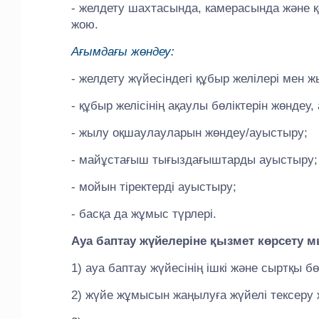
- желдету шахтасында, камерасында және қ
жою.
Ағымдағы жөндеу:
- желдету жүйесіндегі құбыр желілері мен
- құбыр желісінің ақаулы бөліктерін жөнде
- жылу оқшаулауларын жөндеу/ауыстыру;
- майұстағыш тығыздағыштарды ауыстыру;
- мойын тіректерді ауыстыру;
- басқа да жұмыс түрлері.
Ауа баптау жүйелеріне қызмет көрсету
1) ауа баптау жүйесінің ішкі және сыртқы бө
2) жүйе жұмысын жаңылуға жүйелі тексеру 