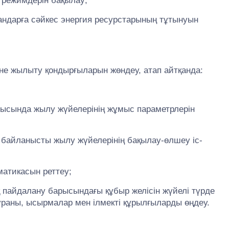
 режимдерін бақылау;
сандарға сәйкес энергия ресурстарының тұтынуын
әне жылыту қондырғыларын жөндеу, атап айтқанда:
рысында жылу жүйелерінің жұмыс параметрлерін
 байланысты жылу жүйелерінің бақылау-өлшеу іс-
матикасын реттеу;
 пайдалану барысындағы құбыр желісін жүйелі түрде
ураны, ысырмалар мен ілмекті құрылғыларды өңдеу.