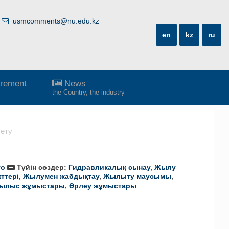
usmcomments@nu.edu.kz
en
kz
ru
rement
News
the Country, the industry
сету
то
Түйін сөздер:
Гидравликалық сынау
,
Жылу
ттері
,
Жылумен жабдықтау
,
Жылыту маусымы
,
ылыс жұмыстары
,
Әрлеу жұмыстары