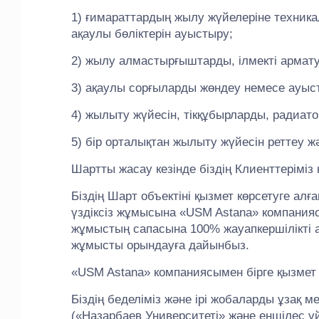
1) ғимараттардың жылу жүйелеріне техника
ақаулы бөліктерін ауыстыру;
2) жылу алмастырғыштарды, ілмекті армат
3) ақаулы сорғыларды жөндеу немесе ауыс
4) жылыту жүйесін, тікқұбырларды, радиа
5) бір орталықтан жылыту жүйесін реттеу ж
Шартты жасау кезінде біздің Клиенттеріміз 
Біздің Шарт объектіні қызмет көрсетуге ал
үздіксіз жұмысына «USM Astana» компанияс
жұмыстың сапасына 100% жауапкершілікті а
жұмысты орындауға дайынбыз.
«USM Astana» компаниясымен бірге қызмет і
Біздің беделіміз және ірі жобаларды ұзақ м
(«Назарбаев Университеті» және еншілес ұй