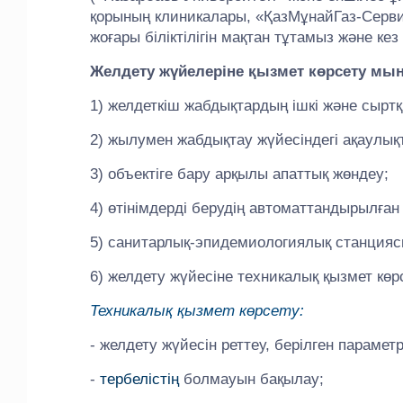
қорының клиникалары, «ҚазМұнайГаз-Серви
жоғары біліктілігін мақтан тұтамыз және кез
Желдету жүйелеріне қызмет көрсету мы
1) желдеткіш жабдықтардың ішкі және сыртқы
2) жылумен жабдықтау жүйесіндегі ақаулықт
3) объектіге бару арқылы апаттық жөндеу;
4) өтінімдерді берудің автоматтандырылған
5) санитарлық-эпидемиологиялық станциясы
6) желдету жүйесіне техникалық қызмет көр
Техникалық қызмет көрсету:
- желдету жүйесін реттеу, берілген параметр
-
тербелістің
болмауын бақылау;