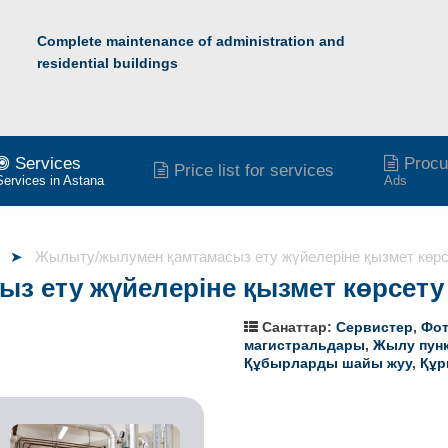
Complete maintenance of administration and
residential buildings
Services
Procu
Price list for services
Services in Astana
Ads
Жылыту/жылумен қамтамасыз ету жүйелеріне қызмет көр
з ету жүйелеріне қызмет көрсету
Санаттар:
Сервистер
,
Фо
магистральдары
,
Жылу пунк
Құбырларды шайы жуу
,
Құр