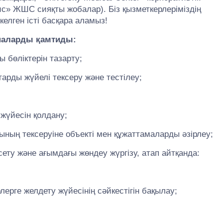
с» ЖШС сияқты жобалар). Біз қызметкерлеріміздің
 келген істі басқара аламыз!
наларды қамтиды:
 бөліктерін тазарту;
арды жүйелі тексеру және тестілеу;
 жүйесін қолдану;
ның тексеруіне объекті мен құжаттамаларды әзірлеу;
сету және ағымдағы жөндеу жүргізу, атап айтқанда:
лерге желдету жүйесінің сәйкестігін бақылау;