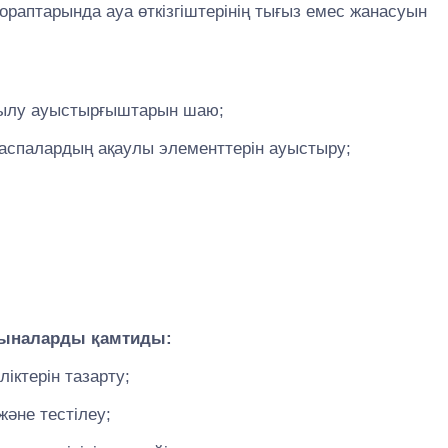
ораптарында ауа өткізгіштерінің тығыз емес жанасуын
 жылу ауыстырғыштарын шаю;
у, аспалардың ақаулы элементтерін ауыстыру;
 мыналарды қамтиды:
ліктерін тазарту;
және тестілеу;