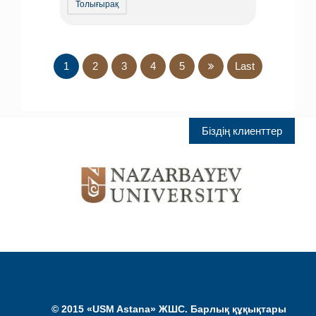
Толығырақ
1
2
3
4
5
Last
Біздің клиенттер
© 2015 «USM Astana» ЖШС. Барлық құқықтары