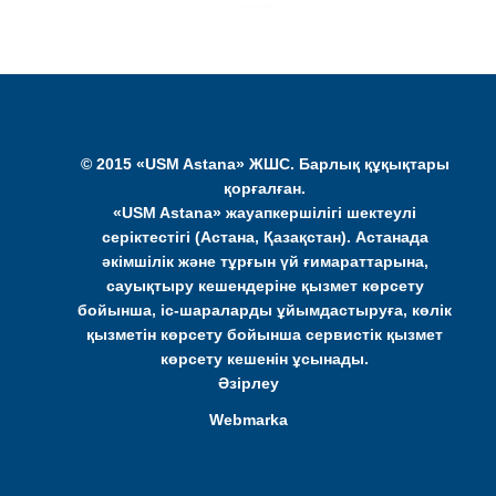
© 2015 «USM Astana» ЖШС. Барлық құқықтары
қорғалған.
«USM Astana» жауапкершілігі шектеулі
серіктестігі (Астана, Қазақстан). Астанада
әкімшілік және тұрғын үй ғимараттарына,
сауықтыру кешендеріне қызмет көрсету
бойынша, іс-шараларды ұйымдастыруға, көлік
қызметін көрсету бойынша сервистік қызмет
көрсету кешенін ұсынады.
Әзірлеу
Webmarka