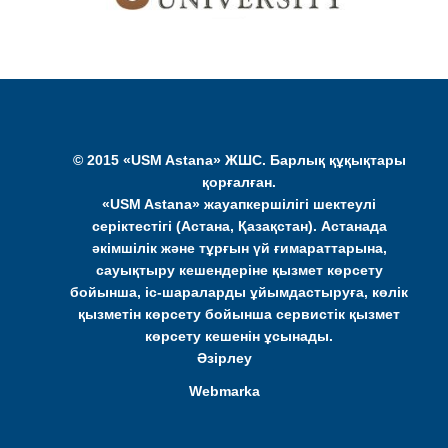
© 2015 «USM Astana» ЖШС. Барлық құқықтары
қорғалған.
«USM Astana» жауапкершілігі шектеулі
серіктестігі (Астана, Қазақстан). Астанада
әкімшілік және тұрғын үй ғимараттарына,
сауықтыру кешендеріне қызмет көрсету
бойынша, іс-шараларды ұйымдастыруға, көлік
қызметін көрсету бойынша сервистік қызмет
көрсету кешенін ұсынады.
Әзірлеу
Webmarka