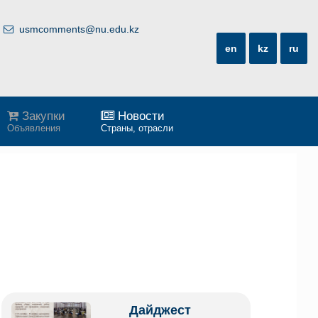
usmcomments@nu.edu.kz
en
kz
ru
Закупки
Новости
Объявления
Страны, отрасли
Дайджест