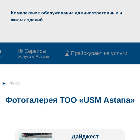
Комплексное обслуживание административных и
жилых зданий
и
Сервисы
Прейскурант на услуги
a»
Услуги в Астане
Фото
Фотогалерея ТОО «USM Astana»
Дайджест