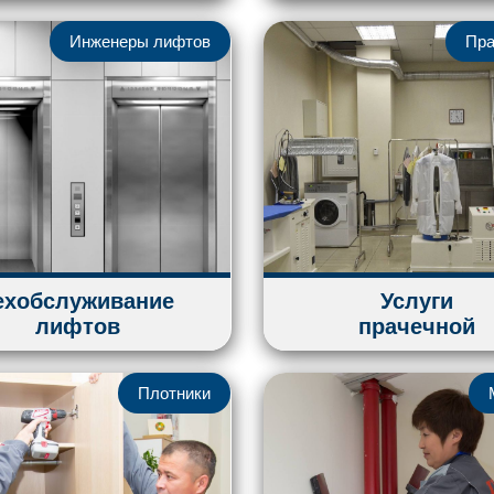
Инженеры лифтов
Пра
ехобслуживание
Услуги
лифтов
прачечной
Плотники