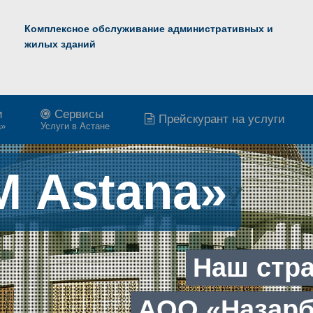
Комплексное обслуживание административных и
жилых зданий
и
Сервисы
Прейскурант на услуги
a»
Услуги в Астане
M
A
s
t
a
n
a
»
Н
а
ш
с
т
р
А
О
О
«
Н
а
з
а
р