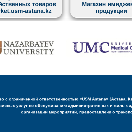
йственных товаров
Магазин имидже
ket.usm-astana.kz
продукции
о с ограниченной ответственностью «USM Astana» (Астана, Ка
висных услуг по обслуживанию административных и жилых з
организации мероприятий, предоставлению транспо