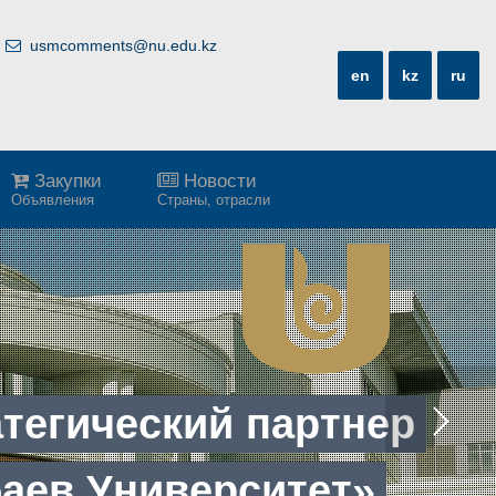
usmcomments@nu.edu.kz
en
kz
ru
Закупки
Новости
Объявления
Страны, отрасли
а
т
е
г
и
ч
е
с
к
и
й
п
а
р
т
н
е
р
б
а
е
в
У
н
и
в
е
р
с
и
т
е
т
»