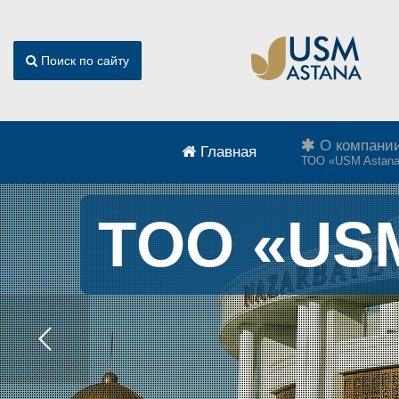
Поиск по сайту
О компани
Главная
ТОО «USM Astan
Т
О
О
«
U
S