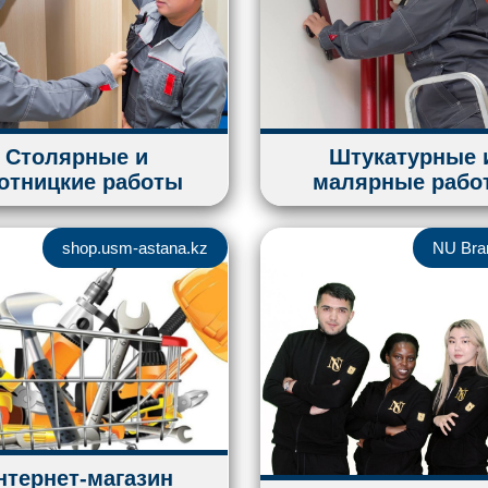
Столярные и
Штукатурные 
отницкие работы
малярные рабо
shop.usm-astana.kz
NU Bra
нтернет-магазин