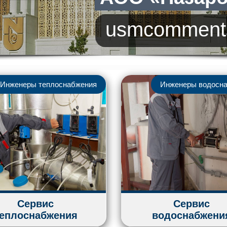
u
s
m
c
o
m
m
e
n
t
Инженеры теплоснабжения
Инженеры водосн
Сервис
Сервис
еплоснабжения
водоснабжени