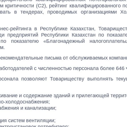
м критичности (С2), рейтинг квалифицированного п
овать в тендерах, проводимых организациями Хо
нес-рейтинга в Республике Казахстан, Товарищес
ди предприятий Республики Казахстан по показа
по показателю «Благонадежный налогоплатель
м.
рекомендательные письма от обслуживаемых компан
работодателей с численностью персонала более 646 
рсонала позволяют Товариществу выполнять теку
живание и содержание зданий и прилегающей террит
ло-холодоснабжения;
абжения и канализации;
ия систем вентиляции;
ектроустановок потребителя;