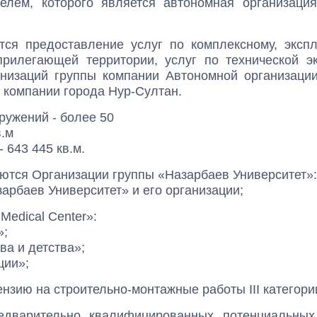
телем, которого является автономная организаци
ся предоставление услуг по комплексному, экспл
рилегающей территории, услуг по технической эк
низаций группы компании Автономной организаци
 компании города Нур-Султан.
ружений - более 50
в.м
643 445 кв.м.
тся Организации группы «Назарбаев Университет»:
арбаев Университет» и его организации;
Medical Center»:
»;
ва и детства»;
ции»;
зию на строительно-монтажные работы III категори
едварительно квалифицированных потенциальных