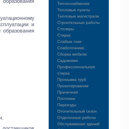
я образования
Теплоснабжение
Тепловые пункты
Тепловые магистрали
уатационному
Строительные работы
сплуатации и
Столяры
и образования
Стирка
Слабые токи
Слаботочники
Сборка мебели
Садовники
Профессиональная
стирка
Промывка труб
Проектирование
Прачечная
Плотники
Переезды
Отопительный сезон
и.
Отделочные работы
Обслуживание зданий
 поставщиков