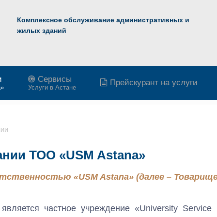
Комплексное обслуживание административных и
жилых зданий
и
Сервисы
Прейскурант на услуги
a»
Услуги в Астане
нии
ании ТОО «USM Astana»
тственностью «USM Astana» (далее – Товарище
вляется частное учреждение «University Service