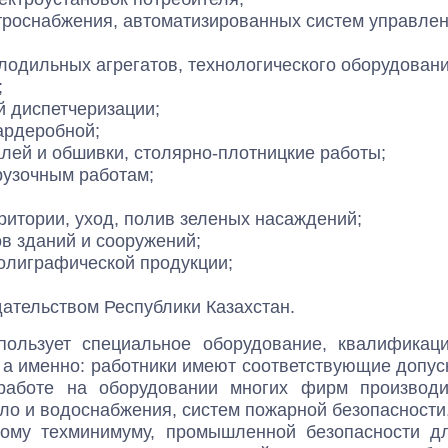
троснабжения, автоматизированных систем управлен
лодильных агрегатов, технологического оборудовани
;
й диспетчеризации;
ардеробной;
лей и обшивки, столярно-плотницкие работы;
рузочным работам;
рритории, уход, полив зеленых насаждений;
в зданий и сооружений;
олиграфической продукции;
дательством Республики Казахстан.
пользует специальное оборудование, квалификаци
 а именно: работники имеют соответствующие допус
 работе на оборудовании многих фирм производи
пло и водоснабжения, систем пожарной безопасности
ному техминимуму, промышленной безопасности д