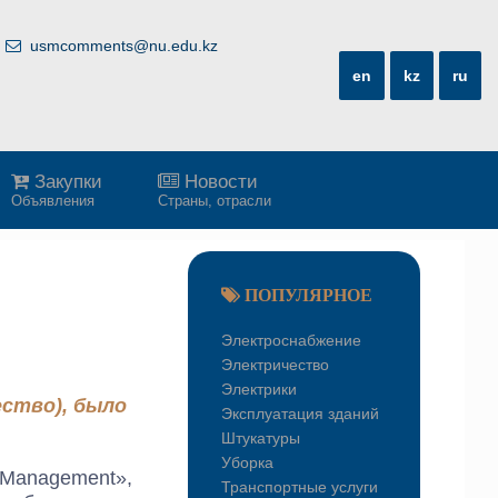
usmcomments@nu.edu.kz
en
kz
ru
Закупки
Новости
Объявления
Страны, отрасли
ПОПУЛЯРНОЕ
Электроснабжение
Электричество
Электрики
ство), было
Эксплуатация зданий
Штукатуры
Уборка
 Management»,
Транспортные услуги