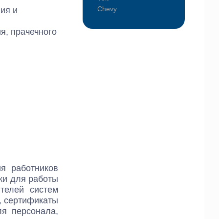
Chevy
ия и
я, прачечного
я работников
ки для работы
телей систем
, сертификаты
ля персонала,