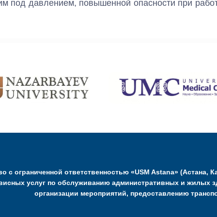
м под давлением, повышенной опасности при работ
о с ограниченной ответственностью «USM Astana» (Астана, Ка
висных услуг по обслуживанию административных и жилых з
организации мероприятий, предоставлению транспо