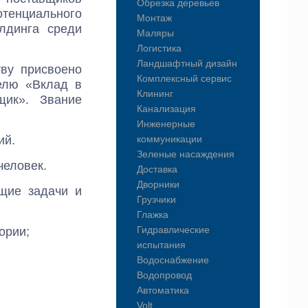
Обрезка деревьев
отенциального
Монтаж
лдинга среди
Маляры
Логистика
Ландшафтный дизайн
тву присвоено
Комплексный сервис
телю «Вклад в
Клининг
щик». Звание
Канализация
Инженерные
ий.
коммуникации
Зеленые насаждения
человек.
Доставка
Дворники
щие задачи и
Грузчики
Глажка
Гидравлические
ории;
испытания
Водоснабжение
Водопровод
Автоматика
Volt