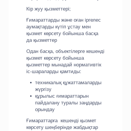
Кір жуу қызметтері;
Ғимараттарды және оған іргелес
аумақтарды күтіп ұстау мен
қызмет көрсету бойынша басқа
да қызметтер
Одан басқа, объектілерге кешенді
қызмет көрсету бойынша
қызметтер мынадай нормативтік
іс-шараларды қамтиды:
техникалық құжаттамаларды
жүргізу
құрылыс ғимараттарын
пайдалану туралы заңдарды
орындау
Ғимараттарға кешенді қызмет
көрсету шеңберінде жабдықтар