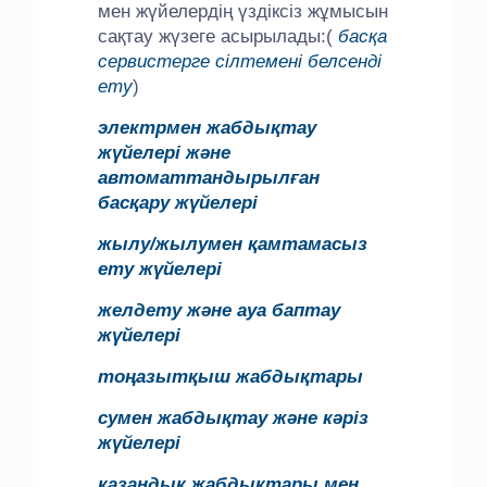
мен жүйелердің үздіксіз жұмысын
сақтау жүзеге асырылады:(
басқа
сервистерге сілтемені белсенді
ету
)
электрмен жабдықтау
жүйелері және
автоматтандырылған
басқару жүйелері
жылу/жылумен қамтамасыз
ету жүйелері
желдету және ауа баптау
жүйелері
тоңазытқыш жабдықтары
сумен жабдықтау және кәріз
жүйелері
қазандық жабдықтары мен