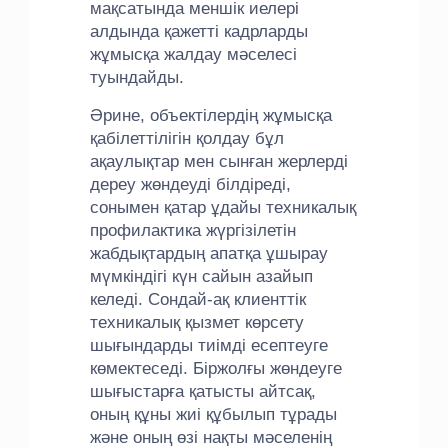
мақсатында меншік иелері
алдында қажетті кадрларды
жұмысқа жалдау мәселесі
туындайды.
Әрине, объектілердің жұмысқа
қабілеттілігін қолдау бұл
ақаулықтар мен сынған жерлерді
дереу жөндеуді білдіреді,
сонымен қатар ұдайы техникалық
профилактика жүргізілетін
жабдықтардың апатқа ұшырау
мүмкіндігі күн сайын азайып
келеді. Сондай-ақ клиенттік
техникалық қызмет көрсету
шығындарды тиімді есептеуге
көмектеседі. Біржолғы жөндеуге
шығыстарға қатысты айтсақ,
оның құны жиі құбылып тұрады
және оның өзі нақты мәселенің