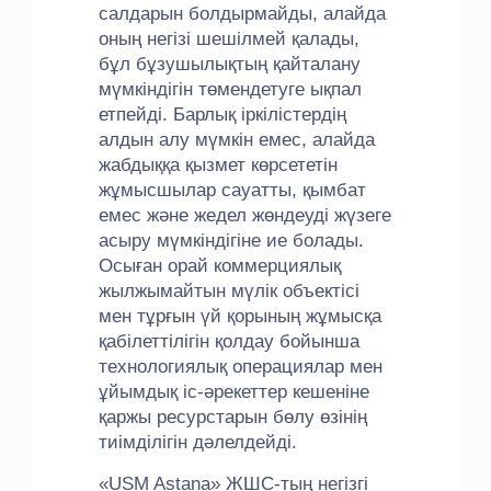
салдарын болдырмайды, алайда
оның негізі шешілмей қалады,
бұл бұзушылықтың қайталану
мүмкіндігін төмендетуге ықпал
етпейді. Барлық іркілістердің
алдын алу мүмкін емес, алайда
жабдыққа қызмет көрсететін
жұмысшылар сауатты, қымбат
емес және жедел жөндеуді жүзеге
асыру мүмкіндігіне ие болады.
Осыған орай коммерциялық
жылжымайтын мүлік объектісі
мен тұрғын үй қорының жұмысқа
қабілеттілігін қолдау бойынша
технологиялық операциялар мен
ұйымдық іс-әрекеттер кешеніне
қаржы ресурстарын бөлу өзінің
тиімділігін дәлелдейді.
«USM Astana» ЖШС-тың негізгі