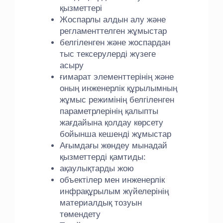
қызметтері
Жоспарлы алдын алу және
регламенттелген жұмыстар
белгіленген және жоспардан
тыс тексерулерді жүзеге
асыру
ғимарат элементтерінің және
оның инженерлік құрылымның
жұмыс режимінің белгіленген
параметрлерінің қалыпты
жағдайына қолдау көрсету
бойынша кешенді жұмыстар
Ағымдағы жөндеу мынадай
қызметтерді қамтиды:
ақаулықтарды жою
объектілер мен инженерлік
инфрақұрылым жүйелерінің
материалдық тозуын
төмендету