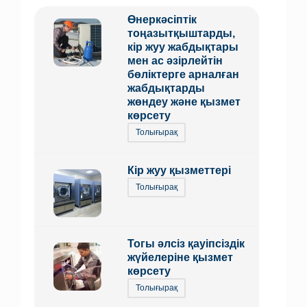
Өнеркәсіптік
тоңазытқыштарды,
кір жуу жабдықтары
мен ас әзірлейтін
бөліктерге арналған
жабдықтарды
жөндеу және қызмет
көрсету
Толығырақ
Кір жуу қызметтері
Толығырақ
Тогы әлсіз қауіпсіздік
жүйелеріне қызмет
көрсету
Толығырақ