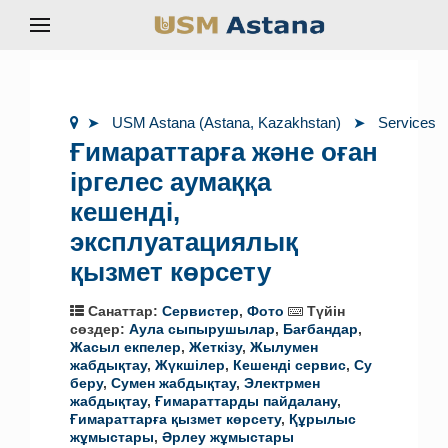
USM Astana (Astana, Kazakhstan)
Services
Ғимараттарға және оған
іргелес аумаққа
кешенді,
эксплуатациялық
қызмет көрсету
Санаттар:
Сервистер
,
Фото
Түйін
сөздер:
Аула сыпырушылар
,
Бағбандар
,
Жасыл екпелер
,
Жеткізу
,
Жылумен
жабдықтау
,
Жүкшілер
,
Кешенді сервис
,
Су
беру
,
Сумен жабдықтау
,
Электрмен
жабдықтау
,
Ғимараттарды пайдалану
,
Ғимараттарға қызмет көрсету
,
Құрылыс
жұмыстары
,
Әрлеу жұмыстары