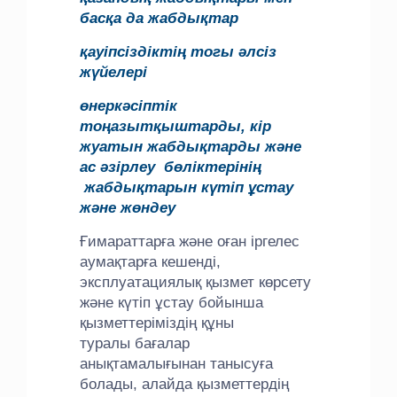
басқа да жабдықтар
қауіпсіздіктің тогы әлсіз
жүйелері
өнеркәсіптік
тоңазытқыштарды, кір
жуатын жабдықтарды және
ас әзірлеу бөліктерінің
жабдықтарын күтіп ұстау
және жөндеу
Ғимараттарға және оған іргелес
аумақтарға кешенді,
эксплуатациялық қызмет көрсету
және күтіп ұстау бойынша
қызметтеріміздің құны
туралы бағалар
анықтамалығынан танысуға
болады, алайда қызметтердің