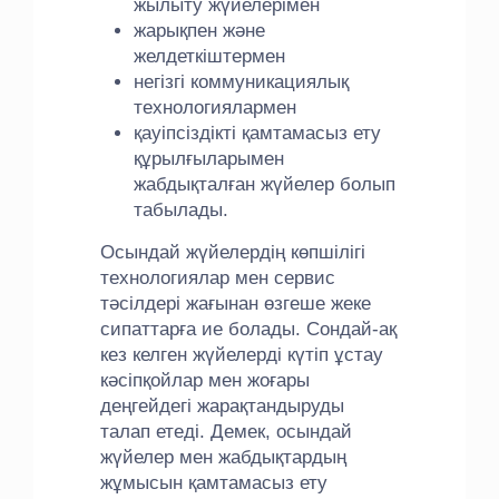
жылыту жүйелерімен
жарықпен және
желдеткіштермен
негізгі коммуникациялық
технологиялармен
қауіпсіздікті қамтамасыз ету
құрылғыларымен
жабдықталған жүйелер болып
табылады.
Осындай жүйелердің көпшілігі
технологиялар мен сервис
тәсілдері жағынан өзгеше жеке
сипаттарға ие болады. Сондай-ақ
кез келген жүйелерді күтіп ұстау
кәсіпқойлар мен жоғары
деңгейдегі жарақтандыруды
талап етеді. Демек, осындай
жүйелер мен жабдықтардың
жұмысын қамтамасыз ету