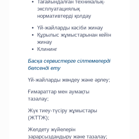
Тағайындалған техникалық-
эксплуатациялық
нормативтерді қолдау
Үй-жайларды кәсіби жинау
Құрылыс жұмыстарынан кейін
жинау
Клининг
Басқа сервистерге сілтемелерді
белсенді ету
Үй-жайларды жөндеу және әрлеу;
Ғимараттар мен аумақты
тазалау;
Жүк тиеу-түсіру жұмыстары
(ЖТТЖ);
Желдету жүйелерін
зарарсыздандыру және тазалау;