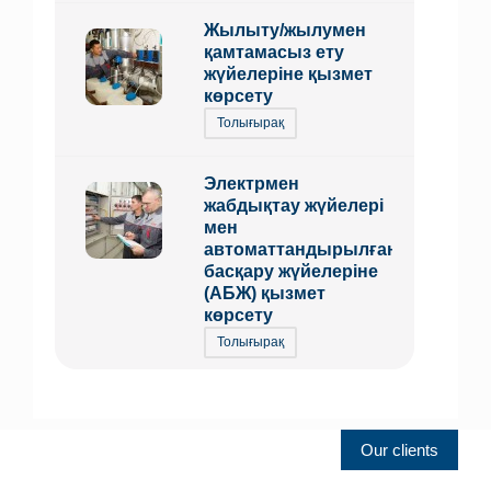
Жылыту/жылумен
қамтамасыз ету
жүйелеріне қызмет
көрсету
Толығырақ
Электрмен
жабдықтау жүйелері
мен
автоматтандырылған
басқару жүйелеріне
(АБЖ) қызмет
көрсету
Толығырақ
Our clients