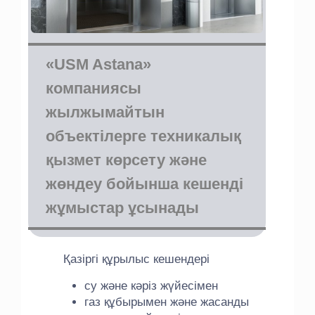
«USM Astana»
компаниясы
жылжымайтын
объектілерге техникалық
қызмет көрсету және
жөндеу бойынша кешенді
жұмыстар ұсынады
Қазіргі құрылыс кешендері
су және кәріз жүйесімен
газ құбырымен және жасанды