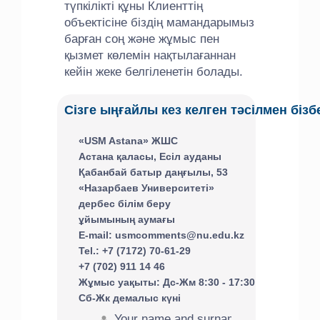
түпкілікті құны Клиенттің
объектісіне біздің мамандарымыз
барған соң және жұмыс пен
қызмет көлемін нақтылағаннан
кейін жеке белгіленетін болады.
Сізге ыңғайлы кез келген тәсілмен біз
«USM Astana» ЖШС
Астана қаласы, Есіл ауданы
Қабанбай батыр даңғылы, 53
«Назарбаев Университеті»
дербес білім беру
ұйымының аумағы
E-mail: usmcomments@nu.edu.kz
Tel.: +7 (7172) 70-61-29
+7 (702) 911 14 46
Жұмыс уақыты: Дс-Жм 8:30 - 17:30
Сб-Жк демалыс күні