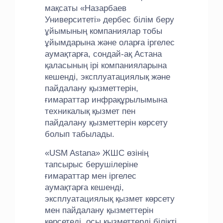
мақсаты «Назарбаев
Университеті» дербес білім беру
ұйымының компаниялар тобы
ұйымдарына және оларға іргелес
аумақтарға, сондай-ақ Астана
қаласының ірі компанияларына
кешенді, эксплуатациялық және
пайдалану қызметтерін,
ғимараттар инфрақұрылымына
техникалық қызмет пен
пайдалану қызметтерін көрсету
болып табылады.
«USM Astana» ЖШС өзінің
тапсырыс берушілеріне
ғимараттар мен іргелес
аумақтарға кешенді,
эксплуатациялық қызмет көрсету
мен пайдалану қызметтерін
көрсетеді, осы қызметтерді білікті