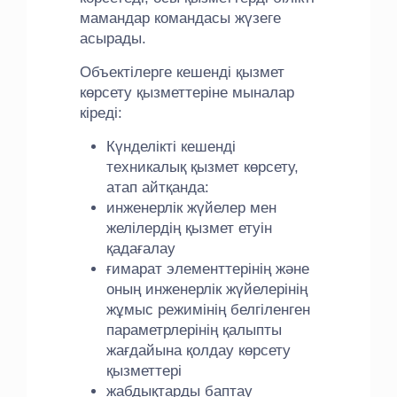
мамандар командасы жүзеге
асырады.
Объектілерге кешенді қызмет
көрсету қызметтеріне мыналар
кіреді:
Күнделікті кешенді
техникалық қызмет көрсету,
атап айтқанда:
инженерлік жүйелер мен
желілердің қызмет етуін
қадағалау
ғимарат элементтерінің және
оның инженерлік жүйелерінің
жұмыс режимінің белгіленген
параметрлерінің қалыпты
жағдайына қолдау көрсету
қызметтері
жабдықтарды баптау