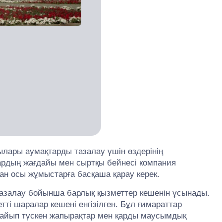
шылары аумақтарды тазалау үшін өздерінің
ардың жағдайы мен сыртқы бейнесі компания
ан осы жұмыстарға басқаша қарау керек.
тазалау бойынша барлық қызметтер кешенін ұсынады.
тті шаралар кешені енгізілген. Бұл ғимараттар
рғайып түскен жапырақтар мен қарды маусымдық