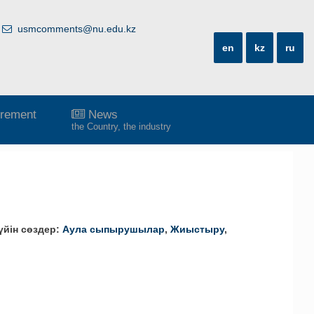
usmcomments@nu.edu.kz
en
kz
ru
rement
News
the Country, the industry
үйін сөздер:
Аула сыпырушылар
,
Жиыстыру
,