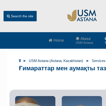
Search the site
About
Home
USM Astana
USM Astana (Astana, Kazakhstan)
Services
Ғимараттар мен аумақты та