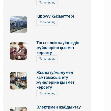
Толығырақ
Кір жуу қызметтері
Толығырақ
Тогы әлсіз қауіпсіздік
жүйелеріне қызмет
көрсету
Толығырақ
Жылыту/жылумен
қамтамасыз ету
жүйелеріне қызмет
көрсету
Толығырақ
Электрмен жабдықтау