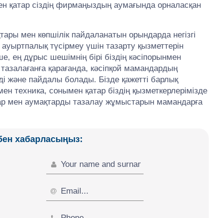
н қатар сіздің фирмаңыздың аумағында орналасқан
тары мен көпшілік пайдаланатын орындарда негізгі
ауыртпалық түсірмеу үшін тазарту қызметтерін
е, ең дұрыс шешімнің бірі біздің кәсіпорынмен
 тазалағанға қарағанда, кәсіпқой мамандардың
ді және пайдалы болады. Бізде қажетті барлық
мен техника, сонымен қатар біздің қызметкерлерімізде
аттар мен аумақтарды тазалау жұмыстарын мамандарға
збен хабарласыңыз: