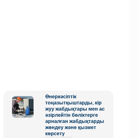
Өнеркәсіптік
тоңазытқыштарды, кір
жуу жабдықтары мен ас
әзірлейтін бөліктерге
арналған жабдықтарды
жөндеу және қызмет
көрсету