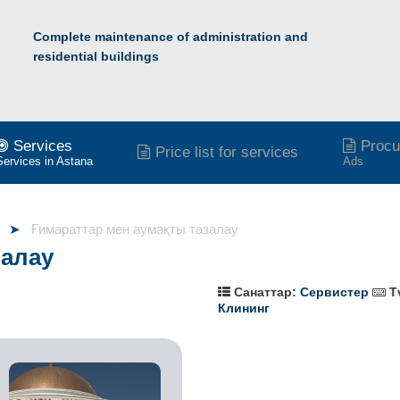
Complete maintenance of administration and
residential buildings
Services
Procu
Price list for services
Services in Astana
Ads
Ғимараттар мен аумақты тазалау
залау
Санаттар:
Сервистер
Т
Клининг