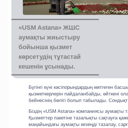
«USM Astana» ЖШС
аумақты жиыстыру
бойынша қызмет
көрсетудің тұтастай
кешенін ұсынады.
Бүгінгі күні кәсіпорындардың көптеген бас
қызметкерлерін пайдаланбайды, өйткені ол
бейнесінің бөлігі болып табылады. Сондықт
Біздің «USM Astana» компаниясы аумақты 
Қызметтер пакетіне тазалықты сақтауға қаже
маңайындағы аумақты кезеңді тазалау, са