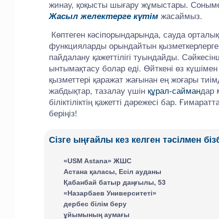
жинау, қоқысты шығару жұмыстары. Соныме
Жасыл желектерге күтім
жасаймыз.
Көптеген кәсіпорындарында, сауда орталық
функцияларды орындайтын қызметкерлерге 
пайдалану қажеттілігі туындайды. Сәйкесінш
ынтымақтасу болар еді. Өйткені өз күшімен
қызметтері қаражат жағынан ең жоғары тиім
жабдықтар, тазалау үшін
құрал-сайман
дар 
біліктіліктің қажетті дәрежесі бар. Ғимар
беріңіз!
Сізге ыңғайлы кез келген тәсілмен бі
«USM Astana» ЖШС
Астана қаласы, Есіл ауданы
Қабанбай батыр даңғылы, 53
«Назарбаев Университеті»
дербес білім беру
ұйымының аумағы