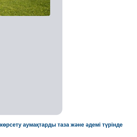
өрсету аумақтарды таза және әдемі түрінде