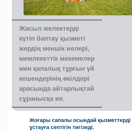
Жасыл желектерді
күтіп баптау қызметі
жердің меншік иелері,
мемлекеттік мекемелер
мен қалалық тұрғын үй
кешендерінің өкілдері
арасында айтарлықтай
сұранысқа ие.
Жоғары сапалы осындай қызметтерді к
ұстауға септігін тигізеді.