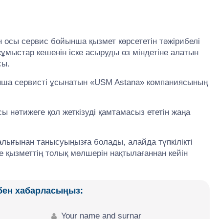
 осы сервис бойынша қызмет көрсететін тәжірибелі
мыстар кешенін іске асыруды өз міндетіне алатын
сы.
ынша сервисті ұсынатын «USM Astana» компаниясының
ы нәтижеге қол жеткізуді қамтамасыз ететін жаңа
алығынан танысуыңызға болады, алайда түпкілікті
не қызметтің толық мөлшерін нақтылағаннан кейін
збен хабарласыңыз: