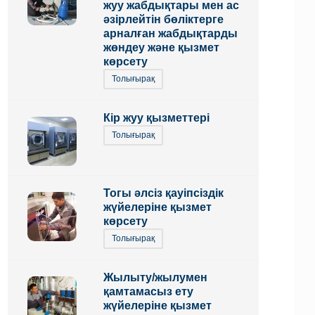
жуу жабдықтары мен ас
әзірлейтін бөліктерге
арналған жабдықтарды
жөндеу және қызмет
көрсету
Толығырақ
Кір жуу қызметтері
Толығырақ
Тогы әлсіз қауіпсіздік
жүйелеріне қызмет
көрсету
Толығырақ
Жылыту/жылумен
қамтамасыз ету
жүйелеріне қызмет