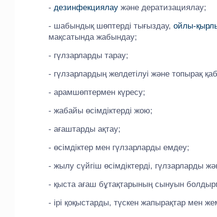
-
дезинфекциялау
және дератизациялау;
- шабындық шөптерді тығыздау,
ойлы-қырл
мақсатында жабындау;
- гүлзарларды тарау;
- гүлзарлардың желдетілуі және топырақ қа
- арамшөптермен күресу;
- жабайы өсімдіктерді жою;
- ағаштарды ақтау;
- өсімдіктер мен гүлзарларды емдеу;
- жылу сүйгіш өсімдіктерді, гүлзарларды жә
- қыста ағаш бұтақтарының сынуын болдыр
- ірі қоқыстарды, түскен жапырақтар мен же