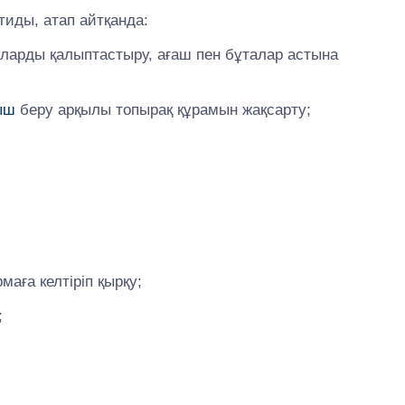
иды, атап айтқанда:
шаларды қалыптастыру, ағаш пен бұталар астына
ыш
беру арқылы топырақ құрамын жақсарту;
аға келтіріп қырқу;
;