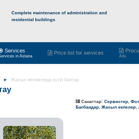
Complete maintenance of administration and
residential buildings
Services
Procu
Price list for services
Services in Astana
Ads
Жасыл желектерді күтіп баптау
тау
Санаттар:
Сервистер
,
Фо
Бағбандар
,
Жасыл екпелер
,