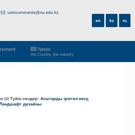
usmcomments@nu.edu.kz
en
kz
ru
rement
News
the Country, the industry
то
Түйін сөздер:
Ағштарды іріктеп кесу
,
Ландшафт дизайны