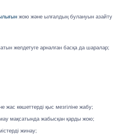
ылығын
жою және ылғалдың булануын азайту
батын желдетуге арналған басқа да шаралар;
не жас көшеттерді қыс мезгіліне жабу;
мау мақсатында жабысқан қарды жою;
містерді жинау;