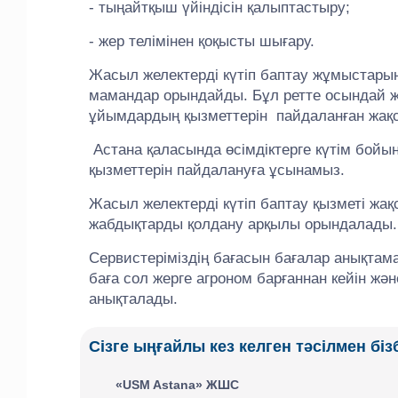
- тыңайтқыш үйіндісін қалыптастыру;
- жер телімінен қоқысты шығару.
Жасыл желектерді күтіп баптау жұмыстарын
мамандар орындайды. Бұл ретте осындай жұ
ұйымдардың қызметтерін пайдаланған жақ
Астана қаласында өсімдіктерге күтім бой
қызметтерін пайдалануға ұсынамыз.
Жасыл желектерді күтіп баптау қызметі жақс
жабдықтарды қолдану арқылы орындалады.
Сервистеріміздің бағасын бағалар анықтам
баға сол жерге агроном барғаннан кейін жә
анықталады.
Сізге ыңғайлы кез келген тәсілмен бі
«USM Astana» ЖШС