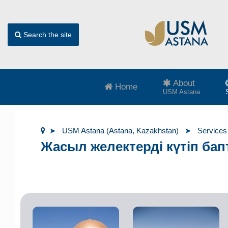
Search the site
About
Home
USM Astana
USM Astana (Astana, Kazakhstan)
Services
Жасыл желектерді күтіп бап