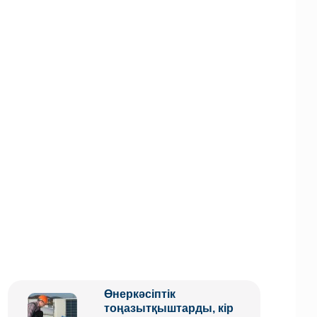
Өнеркәсіптік
тоңазытқыштарды, кір