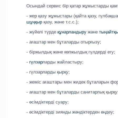
Осындай сервис бір қатар жұмыстарды қамт
- жер қазу жұмыстары (қайта қазу, гүлбақ
шұңқыр
қазу, және т.с.с.);
- жүйелі түрде
құнарландыру
және
тыңайтқ
- ағаштар мен бұталарды отырғызу;
- біржылдық және көпжылдық гүлдерді егу;
-
гүлзар
ларды жайластыру;
- гүлзарларды қырқу;
- жеміс ағаштары мен жидек бұталарын форм
- ағаштар мен бұталарды санитарлық қырқу
- өсімдіктерді суару;
- өсімдіктерді зиянды жәндіктерден өңдеу;