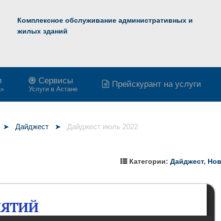
Комплексное обслуживание административных и
жилых зданий
и
Сервисы
Прейскурант на услуги
a»
Услуги в Астане
Дайджест
Дайджест июль 2022
Категории:
Дайджест
,
Нов