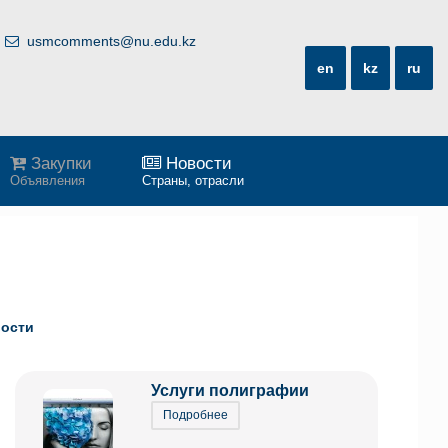
usmcomments@nu.edu.kz
en
kz
ru
Закупки
Новости
Объявления
Страны, отрасли
ости
Услуги полиграфии
Подробнее