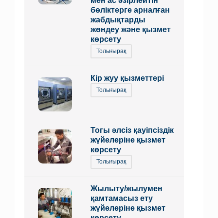
мен ас әзірлейтін
бөліктерге арналған
жабдықтарды
жөндеу және қызмет
көрсету
Толығырақ
Кір жуу қызметтері
Толығырақ
Тогы әлсіз қауіпсіздік
жүйелеріне қызмет
көрсету
Толығырақ
Жылыту/жылумен
қамтамасыз ету
жүйелеріне қызмет
көрсету