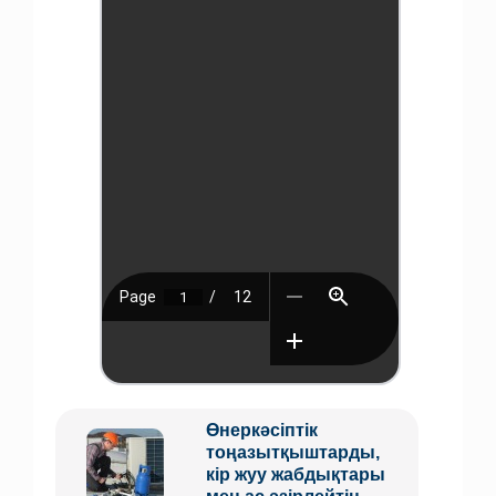
Өнеркәсіптік
тоңазытқыштарды,
кір жуу жабдықтары