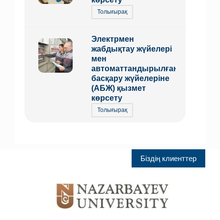
Толығырақ
Электрмен
жабдықтау жүйелері
мен
автоматтандырылған
басқару жүйелеріне
(АБЖ) қызмет
көрсету
Толығырақ
Біздің клиенттер