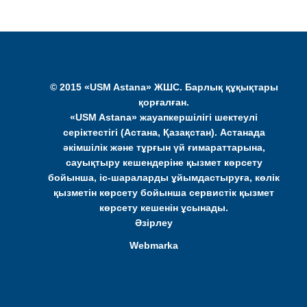
© 2015 «USM Astana» ЖШС. Барлық құқықтары
қорғалған.
«USM Astana» жауапкершілігі шектеулі
серіктестігі (Астана, Қазақстан). Астанада
әкімшілік және тұрғын үй ғимараттарына,
сауықтыру кешендеріне қызмет көрсету
бойынша, іс-шараларды ұйымдастыруға, көлік
қызметін көрсету бойынша сервистік қызмет
көрсету кешенін ұсынады.
Әзірлеу
Webmarka