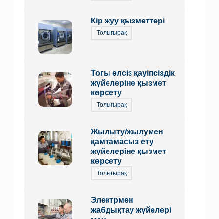
Кір жуу қызметтері
Толығырақ
Тогы әлсіз қауіпсіздік
жүйелеріне қызмет
көрсету
Толығырақ
Жылыту/жылумен
қамтамасыз ету
жүйелеріне қызмет
көрсету
Толығырақ
Электрмен
жабдықтау жүйелері