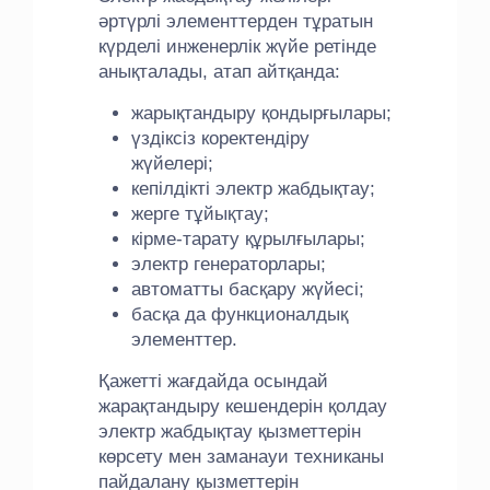
әртүрлі элементтерден тұратын
күрделі инженерлік жүйе ретінде
анықталады, атап айтқанда:
жарықтандыру қондырғылары;
үздіксіз коректендіру
жүйелері;
кепілдікті электр жабдықтау;
жерге тұйықтау;
кірме-тарату құрылғылары;
электр генераторлары;
автоматты басқару жүйесі;
басқа да функционалдық
элементтер.
Қажетті жағдайда осындай
жарақтандыру кешендерін қолдау
электр жабдықтау қызметтерін
көрсету мен заманауи техниканы
пайдалану қызметтерін