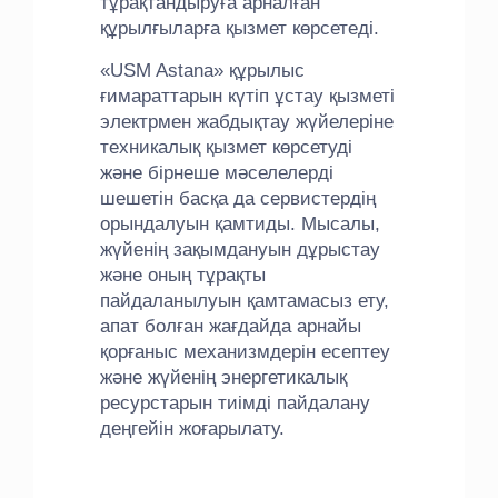
тұрақтандыруға арналған
құрылғыларға қызмет көрсетеді.
«USM Astana» құрылыс
ғимараттарын күтіп ұстау қызметі
электрмен жабдықтау жүйелеріне
техникалық қызмет көрсетуді
және бірнеше мәселелерді
шешетін басқа да сервистердің
орындалуын қамтиды. Мысалы,
жүйенің зақымдануын дұрыстау
және оның тұрақты
пайдаланылуын қамтамасыз ету,
апат болған жағдайда арнайы
қорғаныс механизмдерін есептеу
және жүйенің энергетикалық
ресурстарын тиімді пайдалану
деңгейін жоғарылату.