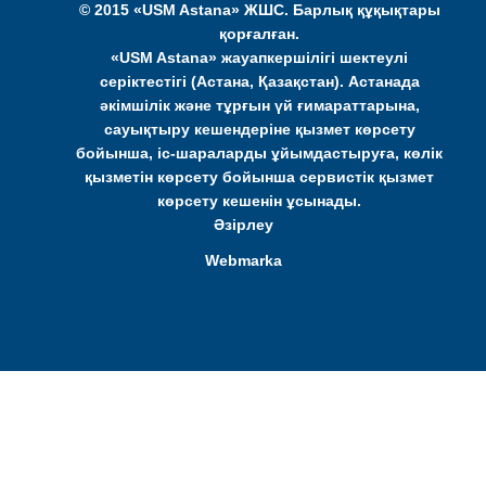
© 2015 «USM Astana» ЖШС. Барлық құқықтары
қорғалған.
«USM Astana» жауапкершілігі шектеулі
серіктестігі (Астана, Қазақстан). Астанада
әкімшілік және тұрғын үй ғимараттарына,
сауықтыру кешендеріне қызмет көрсету
бойынша, іс-шараларды ұйымдастыруға, көлік
қызметін көрсету бойынша сервистік қызмет
көрсету кешенін ұсынады.
Әзірлеу
Webmarka