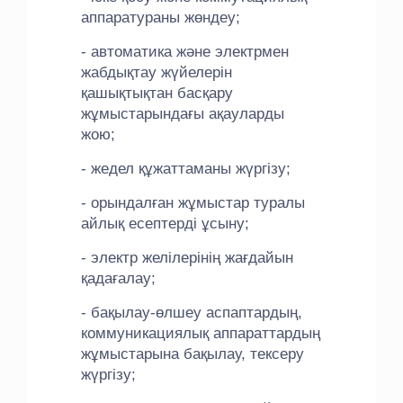
аппаратураны жөндеу;
- автоматика және электрмен
жабдықтау жүйелерін
қашықтықтан басқару
жұмыстарындағы ақауларды
жою;
- жедел құжаттаманы жүргізу;
- орындалған жұмыстар туралы
айлық есептерді ұсыну;
- электр желілерінің жағдайын
қадағалау;
- бақылау-өлшеу аспаптардың,
коммуникациялық аппараттардың
жұмыстарына бақылау, тексеру
жүргізу;