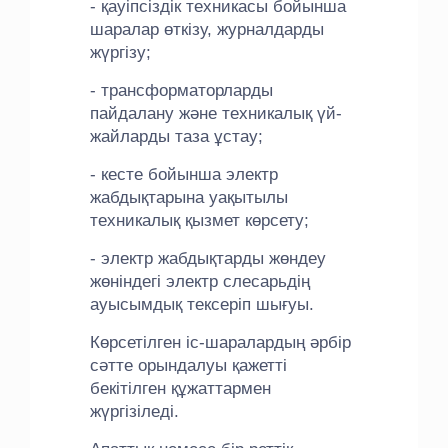
- қауіпсіздік техникасы бойынша
шаралар өткізу, журналдарды
жүргізу;
- трансформаторларды
пайдалану және техникалық үй-
жайларды таза ұстау;
- кесте бойынша электр
жабдықтарына уақытылы
техникалық қызмет көрсету;
- электр жабдықтарды жөндеу
жөніндегі электр слесарьдің
ауысымдық тексеріп шығуы.
Көрсетілген іс-шаралардың әрбір
сәтте орындалуы қажетті
бекітілген құжаттармен
жүргізіледі.