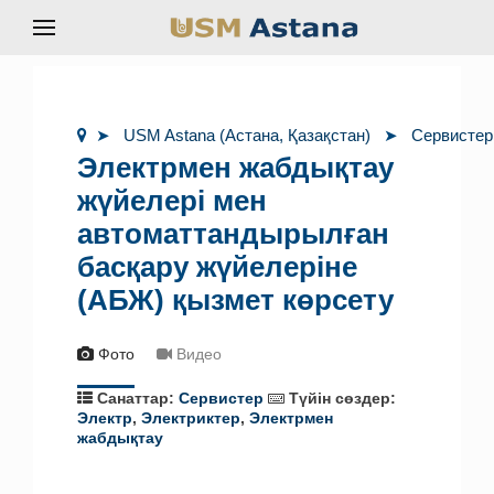
USM Astana (Астана, Қазақстан)
Сервистер
Электрмен жабдықтау
жүйелері мен
автоматтандырылған
басқару жүйелеріне
(АБЖ) қызмет көрсету
Фото
Видео
Санаттар:
Сервистер
Түйін сөздер:
Электр
,
Электриктер
,
Электрмен
жабдықтау