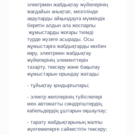
электрмен жабдықтау жүйелерінің
жағдайын анықтап, мезгілінде
ақауларды айқындауға мүмкіндік
беретін алдын ала жоспарлы
жұмыстарды жоғары тиімді
түрде жүзеге асырады. Осы
жұмыстарға жабдықтарды көзбен
көру, электрмен жабдықтау
жүйелерінің элементтерін
тазарту, тексеру және бақылау
жұмыстарын орындау жатады:
- тұйықтау қондырғылары;
- электр желілерінің түйіспелері
мен автоматты сөндіргіштердің,
кабельдердің ұштарын оқшаулау;
- тарату жабдықтарының жалпы
жүктемелерге сәйкестігін тексеру;