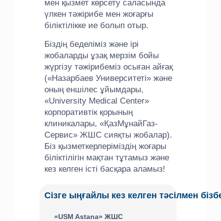
мен қызмет көрсету саласында
үлкен тәжірибе мен жоғарғы
біліктілікке ие болып отыр.
Біздің беделіміз және ірі
жобаларды ұзақ мерзім бойы
жүргізу тәжірибеміз осыған айғақ
(«Назарбаев Университеті» және
оның еншілес ұйымдары,
«University Medical Center»
корпоративтік қорының
клиникалары, «ҚазМұнайГаз-
Сервис» ЖШС сияқты жобалар).
Біз қызметкерлеріміздің жоғары
біліктілігін мақтан тұтамыз және
кез келген істі басқара аламыз!
Сізге ыңғайлы кез келген тәсілмен біз
«USM Astana» ЖШС