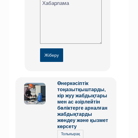
Жіберу
Өнеркәсіптік
тоңазытқыштарды,
кір жуу жабдықтары
мен ас әзірлейтін
бөліктерге арналған
жабдықтарды
жөндеу және қызмет
көрсету
Толығырақ