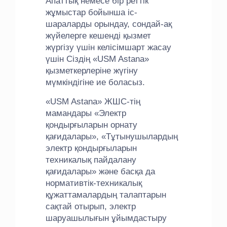
Апаттық немесе бір реттік
жұмыстар бойынша іс-
шараларды орындау, сондай-ақ
жүйелерге кешенді қызмет
жүргізу үшін келісімшарт жасау
үшін Сіздің «USM Astana»
қызметкерлеріне жүгіну
мүмкіндігіне ие боласыз.
«USM Astana» ЖШС-тің
мамандары «Электр
қондырғыларын орнату
қағидалары», «Тұтынушылардың
электр қондырғыларын
техникалық пайдалану
қағидалары» және басқа да
нормативтік-техникалық
құжаттамалардың талаптарын
сақтай отырып, электр
шаруашылығын ұйымдастыру