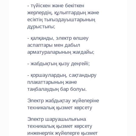
- түйіскен және бекіткен
жерлердің, құлыптардың және
есіктің тығыздауыштарының
дұрыстығы;
- қалқанды, электр өлшеу
аспаптары мен дабыл
арматураларының жағдайы;
- жабдықтың қызу деңгейі;
- қоршаулардың, сақтандыру
плакаттарының және
таңбалаудың бар болуы.
Электр жабдықтау жүйелеріне
техникалық қызмет көрсету
Электр шаруашылығына
техникалық қызмет көрсету
инженерлік жүйелерге қызмет