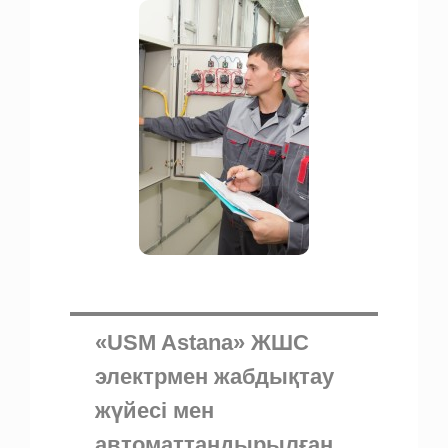
«USM Astana» ЖШС
электрмен жабдықтау
жүйесі мен
автоматтандырылған