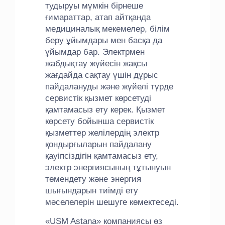
тудыруы мүмкін бірнеше
ғимараттар, атап айтқанда
медициналық мекемелер, білім
беру ұйымдары мен басқа да
ұйымдар бар. Электрмен
жабдықтау жүйесін жақсы
жағдайда сақтау үшін дұрыс
пайдалануды және жүйелі түрде
сервистік қызмет көрсетуді
қамтамасыз ету керек. Қызмет
көрсету бойынша сервистік
қызметтер желілердің электр
қондырғыларын пайдалану
қауіпсіздігін қамтамасыз ету,
электр энергиясының тұтынуын
төмендету және энергия
шығындарын тиімді ету
мәселелерін шешуге көмектеседі.
«USM Astana» компаниясы өз