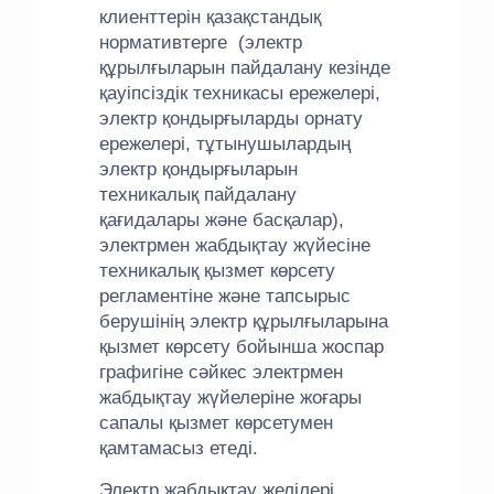
клиенттерін қазақстандық
нормативтерге (электр
құрылғыларын пайдалану кезінде
қауіпсіздік техникасы ережелері,
электр қондырғыларды орнату
ережелері, тұтынушылардың
электр қондырғыларын
техникалық пайдалану
қағидалары және басқалар),
электрмен жабдықтау жүйесіне
техникалық қызмет көрсету
регламентіне және тапсырыс
берушінің электр құрылғыларына
қызмет көрсету бойынша жоспар
графигіне сәйкес электрмен
жабдықтау жүйелеріне жоғары
сапалы қызмет көрсетумен
қамтамасыз етеді.
Электр жабдықтау желілері