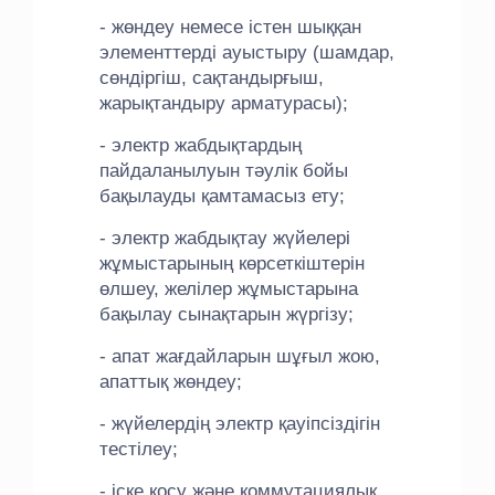
- жөндеу немесе істен шыққан
элементтерді ауыстыру (шамдар,
сөндіргіш, сақтандырғыш,
жарықтандыру арматурасы);
- электр жабдықтардың
пайдаланылуын тәулік бойы
бақылауды қамтамасыз ету;
- электр жабдықтау жүйелері
жұмыстарының көрсеткіштерін
өлшеу, желілер жұмыстарына
бақылау сынақтарын жүргізу;
- апат жағдайларын шұғыл жою,
апаттық жөндеу;
- жүйелердің электр қауіпсіздігін
тестілеу;
- іске қосу және коммутациялық