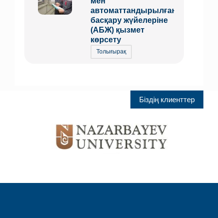
мен
автоматтандырылған
басқару жүйелеріне
(АБЖ) қызмет
көрсету
Толығырақ
Біздің клиенттер