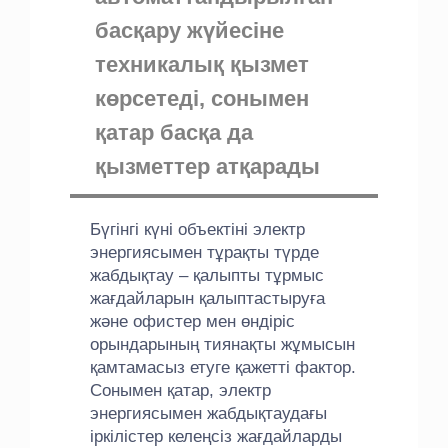
басқару жүйесіне
техникалық қызмет
көрсетеді, сонымен
қатар басқа да
қызметтер атқарады
Бүгінгі күні объектіні электр
энергиясымен тұрақты түрде
жабдықтау – қалыпты тұрмыс
жағдайларын қалыптастыруға
және офистер мен өндіріс
орындарының тиянақты жұмысын
қамтамасыз етуге қажетті фактор.
Сонымен қатар, электр
энергиясымен жабдықтаудағы
іркілістер келеңсіз жағдайларды