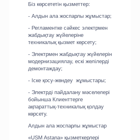
Біз көрсететін қызметтер:
- Алдын ала жоспарлы жұмыстар;
- Регламентке сәйкес электрмен
жабдықтау жүйелеріне
техникалық қызмет көрсету;
- Электрмен жабдықтау жүйелерін
модернизациялау, ескі желілерді
демонтаждау;
- Іске қосу-жөндеу жұмыстары;
- Электрді пайдалану мәселелері
бойынша Клиенттерге
ақпараттық-техникалық қолдау
көрсету.
Алдын ала жоспарлы жұмыстар
«USM Astana» қызметкерлері