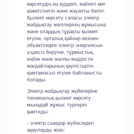
көрсетудің ең күрделі, еңбекті көп
қажетсінетін және жауапты бөлігі.
Қызмет көрсету сапасы электр
жабдықтау желілерінің жұмысына
және олардың тұрақты қызмет
етуіне, орталық қайнар көзінен
объектілерге электр энергиясын
үздіксіз беруіне, тұрмыстық,
еңбек және жалпы өндірістік
жағдайларының қауіпсіздігін
қамтамасыз етуіне байланысты
болады.
Электр жабдықтау жүйелеріне
техникалық қызмет көрсету
мынадай жұмыс түрлерін
қамтиды:
- электр сымдар жүйесіндегі
ақауларды жою;