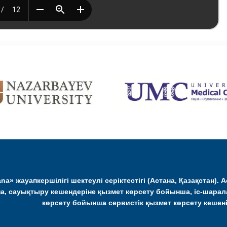
na» жауапкершілігі шектеулі серіктестігі (Астана, Қазақстан). 
а, сауықтыру кешендеріне қызмет көрсету бойынша, іс-шарал
көрсету бойынша сервистік қызмет көрсету кешен