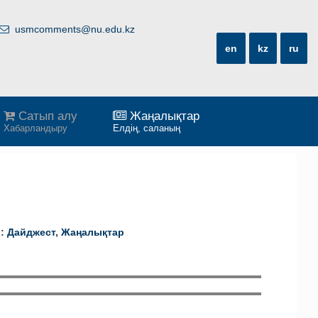
usmcomments@nu.edu.kz
en
kz
ru
Сатып алу
Жаңалықтар
Хабарландыру
Елдің, саланың
р:
Дайджест
,
Жаңалықтар