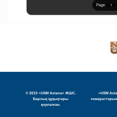
© 2015 «USM Astana» ЖШС.
«USM Asta
Барлық құқықтары
ғимараттарын
қорғалған.