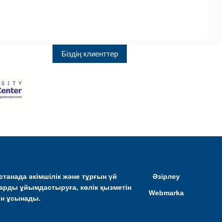
Біздің клиенттер
Астанада әкімшілік және тұрғын үй
Әзірлеу
арды ұйымдастыруға, көлік қызметін
Webmarka
ін ұсынады.