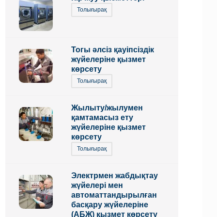
Толығырақ
Тогы әлсіз қауіпсіздік
жүйелеріне қызмет
көрсету
Толығырақ
Жылыту/жылумен
қамтамасыз ету
жүйелеріне қызмет
көрсету
Толығырақ
Электрмен жабдықтау
жүйелері мен
автоматтандырылған
басқару жүйелеріне
(АБЖ) қызмет көрсету