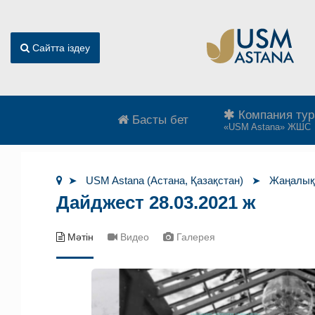
Сайтта іздеу
Компания ту
Басты бет
«USM Astana» ЖШС
USM Astana (Астана, Қазақстан)
Жаңалық
Дайджест 28.03.2021 ж
Мәтін
Видео
Галерея