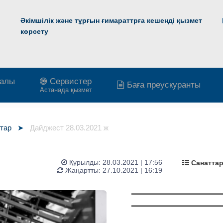
Әкімшілік және тұрғын ғимараттрға кешенді қызмет
көрсету
ралы
Сервистер
Баға преускуранты
Астанада қызмет
тар
Дайджест 28.03.2021 ж
Құрылды:
28.03.2021 | 17:56
Санатта
Жаңартты: 27.10.2021 | 16:19