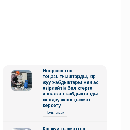
Өнеркәсіптік
тоңазытқыштарды, кір
жуу жабдықтары мен ас
әзірлейтін бөліктерге
арналған жабдықтарды
жөндеу және қызмет
көрсету
Толығырақ
Кір жуу қызметтері