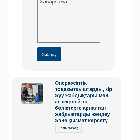
Жіберу
Өнеркәсіптік
тоңазытқыштарды, кір
жуу жабдықтары мен
ас әзірлейтін
бөліктерге арналған
жабдықтарды жөндеу
және қызмет көрсету
Толығырақ