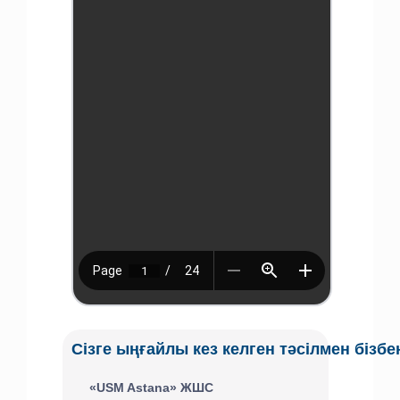
Сізге ыңғайлы кез келген тәсілмен бізб
«USM Astana» ЖШС