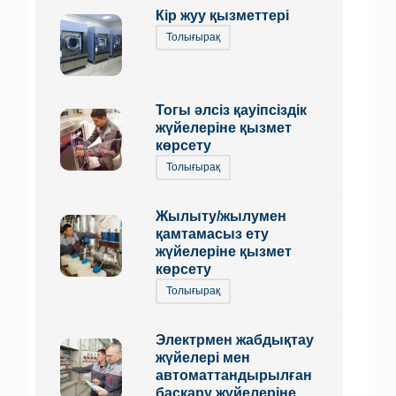
Кір жуу қызметтері
Толығырақ
Тогы әлсіз қауіпсіздік
жүйелеріне қызмет
көрсету
Толығырақ
Жылыту/жылумен
қамтамасыз ету
жүйелеріне қызмет
көрсету
Толығырақ
Электрмен жабдықтау
жүйелері мен
автоматтандырылған
басқару жүйелеріне