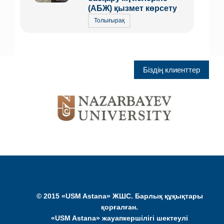
(АБЖ) қызмет көрсету
Толығырақ
Біздің клиенттер
© 2015 «USM Astana» ЖШС. Барлық құқықтары
қорғалған.
«USM Astana» жауапкершілігі шектеулі