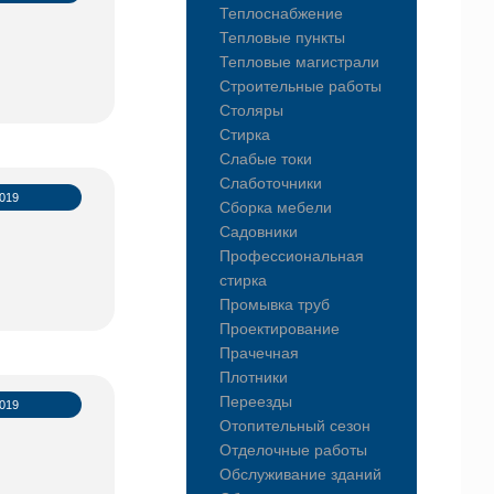
Теплоснабжение
Тепловые пункты
Тепловые магистрали
Строительные работы
Столяры
Стирка
Слабые токи
Слаботочники
2019
Сборка мебели
Садовники
Профессиональная
стирка
Промывка труб
Проектирование
Прачечная
Плотники
Переезды
2019
Отопительный сезон
Отделочные работы
Обслуживание зданий