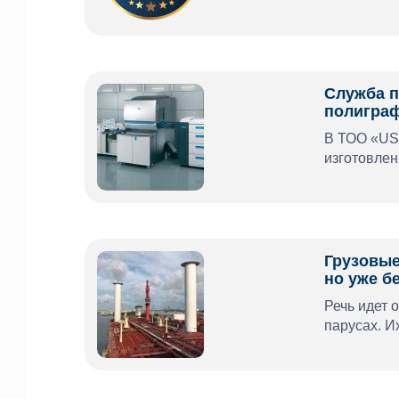
Служба п
полиграф
В ТОО «USM
изготовлен
Грузовые
но уже б
Речь идет 
парусах. И