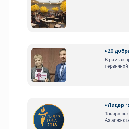
«20 добр
В рамках 
первичной 
«Лидер г
Товарищес
Astana» ст