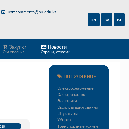
usmcomments@nu.edu.kz
en
kz
ru
Закупки
Новости
Объявления
Страны, отрасли
ПОПУЛЯРНОЕ
Электроснабжение
Электричество
Электрики
Эксплуатация зданий
Штукатуры
Уборка
Транспортные услуги
2019