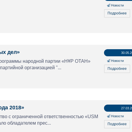
Новости
Подробнее
ых дел»
30.05.
программы народной партии «НҰР ОТАН»
Новости
партийной организацией "...
Подробнее
ода 2018»
27.03.
тво с ограниченной ответственностью «USM
Новости
ало обладателем прес...
Подробнее