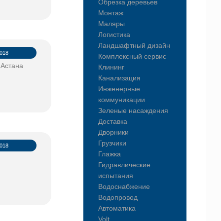
Обрезка деревьев
Монтаж
Маляры
Логистика
Ландшафтный дизайн
2018
Комплексный сервис
 Астана
Клининг
Канализация
Инженерные
коммуникации
Зеленые насаждения
Доставка
Дворники
Грузчики
2018
Глажка
Гидравлические
испытания
Водоснабжение
Водопровод
Автоматика
Volt