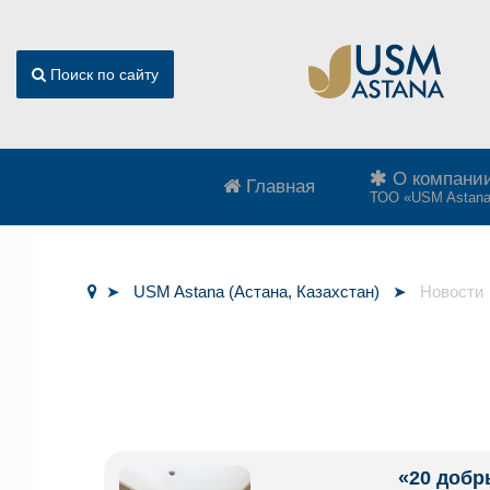
Поиск по сайту
О компани
Главная
ТОО «USM Astan
USM Astana (Астана, Казахстан)
Новости
«20 добр