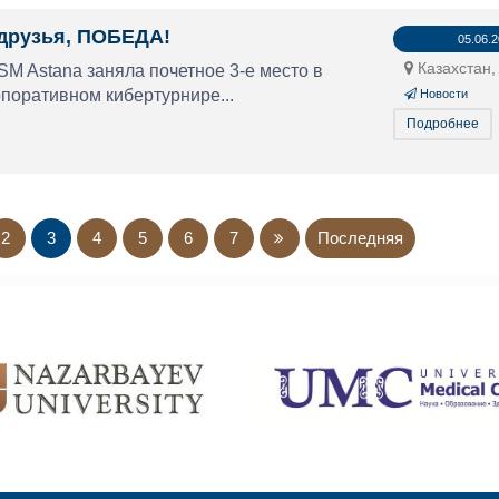
друзья, ПОБЕДА!
05.06.
Казахстан,
M Astana заняла почетное 3-е место в
поративном кибертурнире...
Новости
Подробнее
2
3
4
5
6
7
Последняя