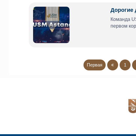
Дорогие 
Команда US
первом кор
Первая
1